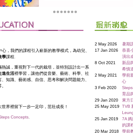
2 May 2026
暑期課
17 Jan 2026
恭喜
中心，我們的課程引入嶄新的教學模式，為幼兒、
演出
教學
課程
.
8 Oct 2021
新品牌 
滿熱誠，重視對下一代的栽培，並特別設計出一系
希慎
走進生活
裡學習，讓他們從音樂、藝術、科學、社
2 May 2021
學前
言、知識、藝術感、自信、思考和解決問題能力、
心
昇。
3 Feb 2020
Ste
育品牌
29 Jan 2020
東方日
25 May 2019
TVB
大世界裡留下一步一足印，
茁壯成長！
Leu
Steps Concepts
.
25 Jan 2019
7A 媽
的課
20 Mar 2018
學前教育