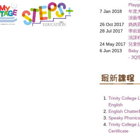
Play
7 Jan 2018
年度大匯
演藝
26 Oct 2017
媽媽寶寶
28 Jul 2017
學前
演課
24 May 2017
兒童
6 Jun 2013
Baby
- 3
Trinity Colleg
English
English Chatte
Speaky Phonic
Trinity College
Certificate