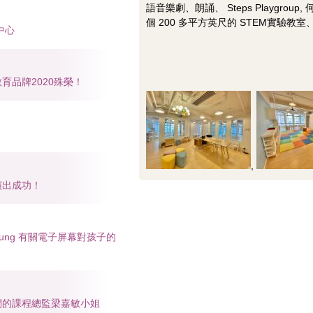
語音樂劇、朗誦、 Steps Playgro
個 200 多平方英尺的 STEM實驗
中心
質教育品牌2020殊榮！
,
w 演出成功！
eung 有關電子屏幕對孩子的
 訪問我們的課程總監梁嘉敏小姐