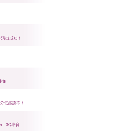
中心演出成功！
小姐
向高分低能說不！
n - 3Q培育