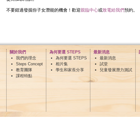
不要錯過發掘你子女潛能的機會！歡迎
親臨中心
或
致電給我們
預約。
關於我們
為何要選 STEPS
最新消息
我們的理念
為何要選 STEPS
最新消息
Steps Concept
相片集
試堂
教育團隊
學生和家長分享
兒童發展潛力測試
課程特點