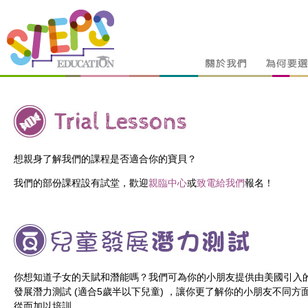
想親身了解我們的課程是否適合你的寶貝？
我們的部份課程設有試堂，歡迎
親臨中心
或
致電給我們
報名！
你想知道子女的天賦和潛能嗎？我們可為你的小朋友提供由美國引入
發展潛力測試
(
適合
5
歲半以下兒童
)
，讓你更了解你的小朋友不同方
從而加以培訓。