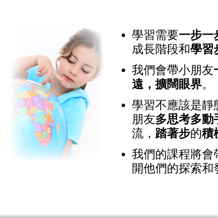
學習需要
一步一
成長階段和
學習
我們會帶小朋友
遠，擴闊眼界
。
學習不應該是靜
朋友
多思考多動
流，
踏著步
的
積
我們的課程將會
開他們的探索和