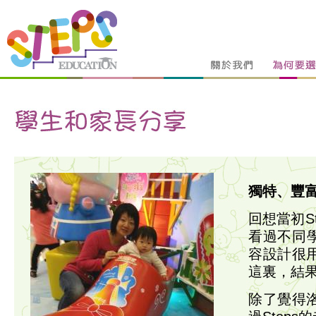
獨特、豐富的
回想當初S
看過不同學
容設計很
這裏，結
除了覺得