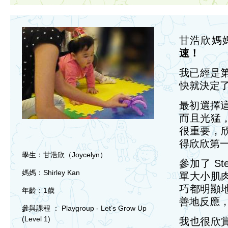
甘浩欣媽
速！
我已經是第
快就決定了參加 
最初選擇這
而且光猛
很重要，
得欣欣第一
學生：甘浩欣（Joycelyn）
參加了 St
媽媽：Shirley Kan
單大小肌
巧都明顯
年齡：1歲
善地反應
參與課程 ： Playgroup - Let’s Grow Up
(Level 1)
我也很欣