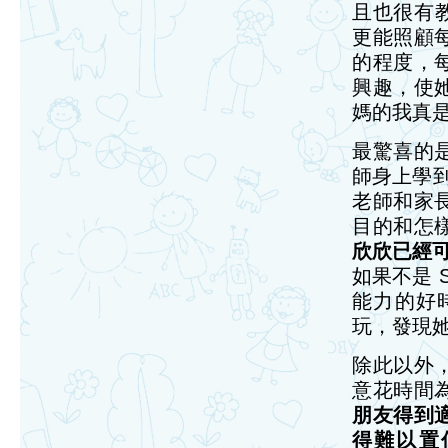
且也很有教
更能照顧
的程度，
興趣，使
媽的我真
最驚喜的
師身上學到
老師和家
目的和怎
欣欣已經可
如果不是 S
能力的好
玩，發現
除此以外
意花時間
朋友得到
得難以置信！