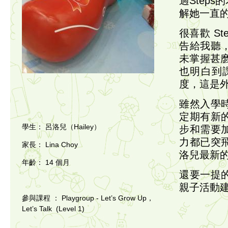
過Step
解她一直
很喜歡 S
告給我聽
未掌握甚麽
也明白到
度，這是外面
雖然入學
定期有新
學生：
呂洛兒（Hailey）
步和需要
力都已突
家長：
Lina Choy
洛兒最新
年齡：
14 個月
還要一提
親子活動
參與課程
： Playgroup - Let’s Grow Up，
Let’s Talk (Level 1)