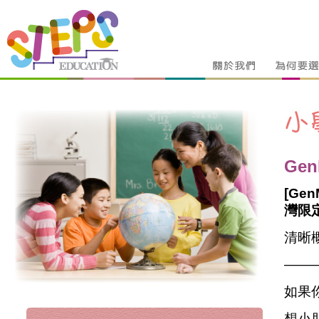
Gen
[Gen
灣限
清晰概
——
如果
想小朋