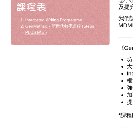
及提
我們誠
Integrated Writing Programme
MDM
GenMathsic - 新世代數學課程 (Steps
PLUS 限定)
——
《Ge
坊
大
I
根
強
加
提
*課
——